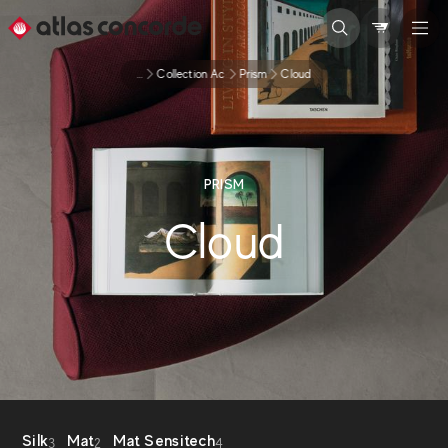
...
Collection Ac
Prism
Cloud
PRISM
Cloud
Silk
Mat
Mat Sensitech
3
2
4