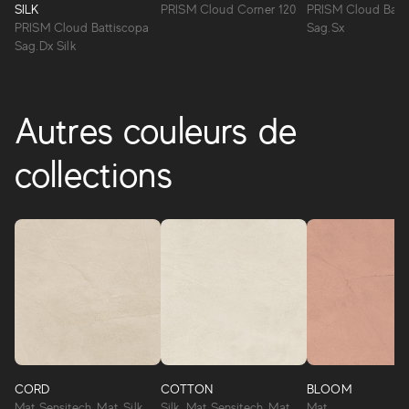
SILK
PRISM Cloud Corner 120
PRISM Cloud Batt
PRISM Cloud Battiscopa
Sag.Sx
Sag.Dx Silk
Autres couleurs de
collections
CORD
COTTON
BLOOM
Mat Sensitech, Mat, Silk
Silk, Mat Sensitech, Mat
Mat