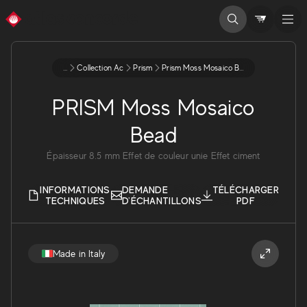
...
Collection Ac
Prism
Prism Moss Mosaico Bead
PRISM Moss Mosaico
Bead
Épaisseur
8.5
mm
Effet de couleur unie
Effet ciment
INFORMATIONS
DEMANDE
TÉLÉCHARGER
TECHNIQUES
D'ÉCHANTILLONS
PDF
Made in Italy