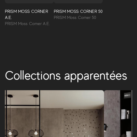
Avec Prism, le monde de l'effet résine est coloré de treize
nouvelles nuances, capables de faire revivre les
PRISM MOSS CORNER
PRISM MOSS CORNER 50
suggestions de la culture italienne dans une nouvelle
A.E.
PRISM Moss Corner 50
contemporanéité.
PRISM Moss Corner A.E.
PRISM
Collections apparentées