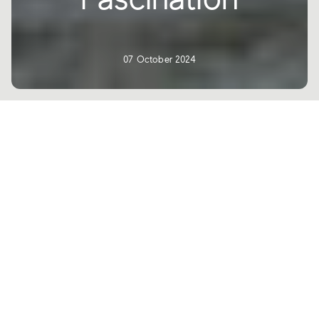
07 October 2024
En Italie, le tourisme culturel est un pilier clé de l’industrie du
tourisme en raison du grand attrait qu’il suscite chez ceux qui
souhaitent vivre des expériences authentiques en contact étroit avec
l’art, la culture et les lieux qui y sont consacrés. Ce type de voyage
particulier est encore enrichi par la participation aux nombreux
festivals culturels organisés dans tout le pays. Lorsqu’il s’agit de film,
l’attrait intemporel de l’imagerie cinématographique se retrouve
pleinement à Venise. En effet, les données montrent que si 44,8 % de
ceux qui pratiquent le tourisme culturel visitent des villages et des
villes d’art à la recherche de cadres uniques, dirigés par Rome, Milan
et Venise, 15 % de ces voyageurs cherchent à participer à des