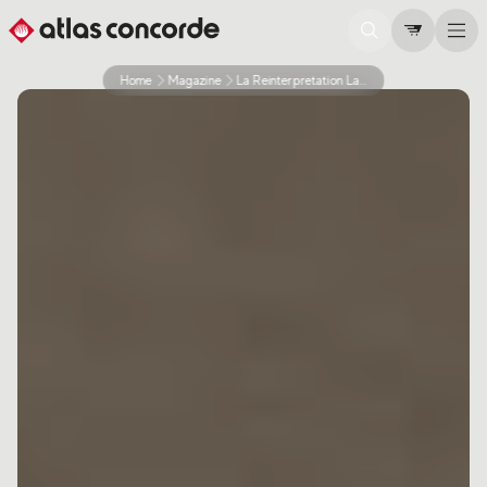
Home
Magazine
La Reinterpretation La Plus Moderne Des Surfaces En Gres Cerame Fait Son Entree Dans Le Panorama Des Collections De Ceramique