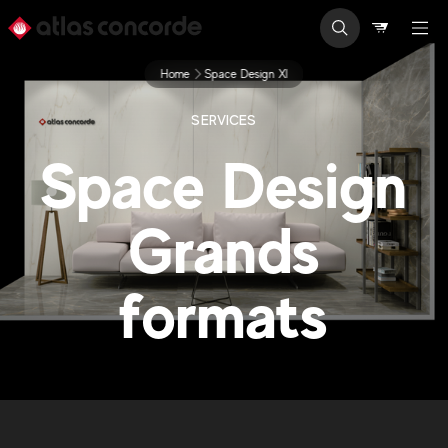
Home
Space Design Xl
SERVICES
Space Design
Grands
formats