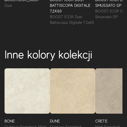
Dust
BATTISCOPA DIGITALE
SMUSSATO SP
7,2X60
BOOST ICOR Dus
BOOST ICOR Dust
Smussato SP
Battiscopa Digitale 7,2x60
Inne kolory kolekcji
BONE
DUNE
CRETE
Outdoor Sensitech, Matt
Outdoor Sensitech,
Matt Sensitech