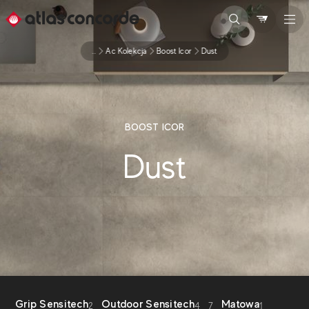
...
Ac Kolekcja
Boost Icor
Dust
BOOST ICOR
Dust
Grip Sensitech
Outdoor Sensitech
Matowa
2
4
7
1