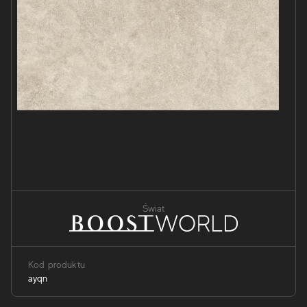
Świat
Kod produktu
ayqn