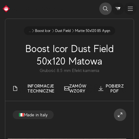
...
Boost Icor
Dust Field
Matte 50x120 85 Ayqn
Boost Icor Dust Field
50x120 Matowa
Grubość
8.5
mm
Efekt kamienia
INFORMACJE
ZAMÓW
POBIERZ
TECHNICZNE
WZORY
PDF
Made in Italy