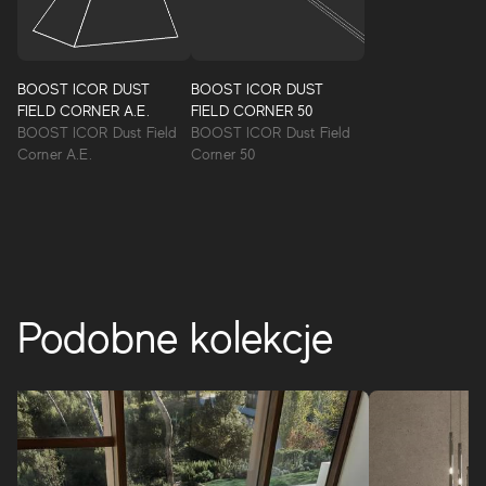
ściennych i podłogowych z efektem wapienia, które są
niezwykle realistyczne i naturalne, dzięki czemu produkt
jest łatwy w użyciu zarówno samodzielnie, jak i w
połączeniu z innymi materiałami, takimi jak drewno i
BOOST ICOR DUST
BOOST ICOR DUST
cement. Sześć jasnych, nowoczesnych i eleganckich
FIELD CORNER A.E.
FIELD CORNER 50
odcieni doskonale nadaje się zarówno do wnętrz, jak i na
BOOST ICOR Dust Field
BOOST ICOR Dust Field
zewnątrz.
Corner A.E.
Corner 50
BOOST ICOR
Podobne kolekcje