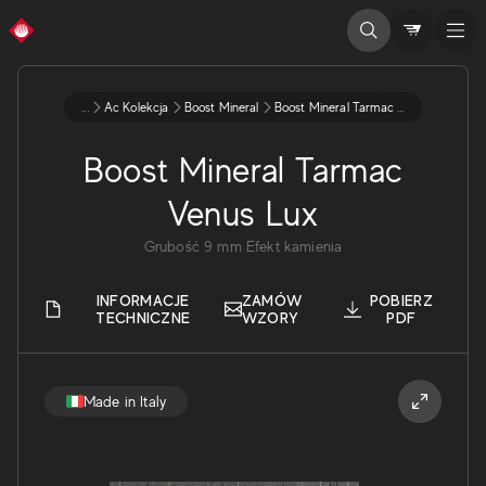
...
Ac Kolekcja
Boost Mineral
Boost Mineral Tarmac Venus Lux
Boost Mineral Tarmac
Venus Lux
Grubość
9
mm
Efekt kamienia
INFORMACJE
ZAMÓW
POBIERZ
TECHNICZNE
WZORY
PDF
Made in Italy