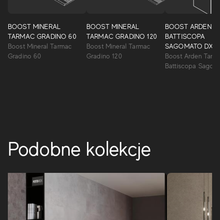
Boost Mineral
BOOST MINERAL
BOOST MINERAL
BOOST ARDEN T
TARMAC GRADINO 60
TARMAC GRADINO 120
BATTISCOPA
Esencja wyjątkowego kamienia: Kolekcja Boost Mineral, o
Boost Mineral Tarmac
Boost Mineral Tarmac
SAGOMATO DX
delikatnych i subtelnych odcieniach, łączy w sobie
Gradino 60
Gradino 120
Boost Arden Tarm
powierzchnie ceramiczne do wnętrz i na zewnątrz.
Battiscopa Sagom
BOOST MINERAL
Podobne kolekcje