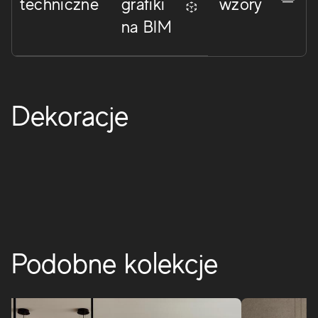
techniczne
grafiki
wzory
na BIM
Boost
Boost wykracza poza tradycyjny efekt betonu, tworząc
środowiska ozdobione oryginalnymi dekoracjami i
Dekoracje
charakteryzujące się eleganckimi porcelanowymi
powierzchniami i skoordynowanymi płytkami w
intensywnych odcieniach.
BOOST
Podobne kolekcje