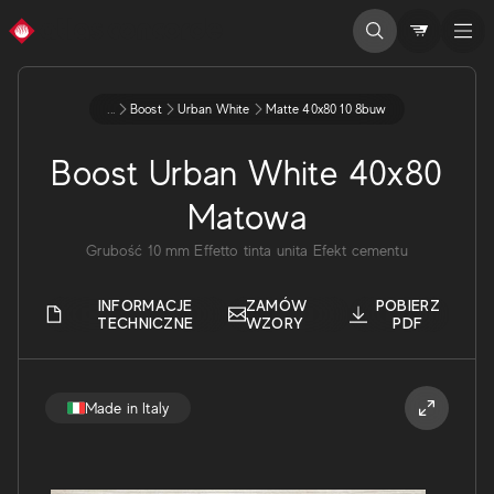
...
Boost
Urban White
Matte 40x80 10 8buw
Boost Urban White 40x80
Matowa
Grubość
10
mm
Effetto tinta unita
Efekt cementu
INFORMACJE
ZAMÓW
POBIERZ
TECHNICZNE
WZORY
PDF
Made in Italy