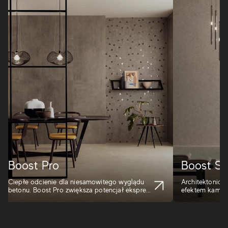
Boost Pro
Boost St
Ciepłe odcienie dla niesamowitego wyglądu
Architektoniczn
betonu. Boost Pro zwiększa potencjał ekspre...
efektem kamieni