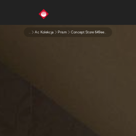
...
Ac Kolekcja
Prism
Concept Store 649eea62bed8255891bc315b