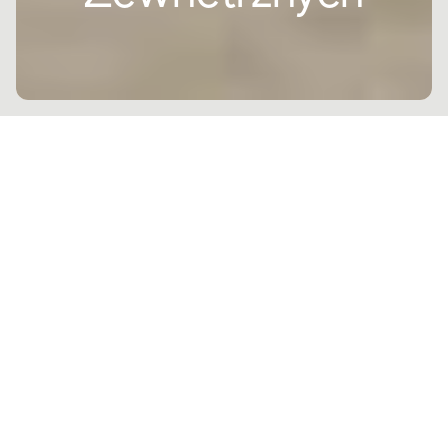
Wygląd zewnętrzny budynku to coś więcej niż tylko jego ochronna
powłoka: to architektoniczny wyraz i kluczowy element tożsamości
projektu.
Fasady domów
odgrywają decydującą rolę zarówno pod
względem estetycznym, jak i funkcjonalnym, łącząc potrzebę
trwałości z aspiracjami projektowymi. Obecnie architekci i
projektanci poszukują zaawansowanych rozwiązań, takich jak
fasady
wentylowane
lub
duże płytki porcelanowe
, aby tworzyć nowoczesne
i trwałe projekty.
W tym artykule omówiono
pomysły na okładziny domów
,
podkreślając zarówno współczesne trendy, jak i inspiracje
stylistyczne, które łączą doskonałość techniczną z ponadczasową
elegancją.