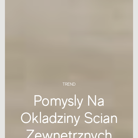
TREND
Pomysly Na
Okladziny Scian
Zewnetrznych