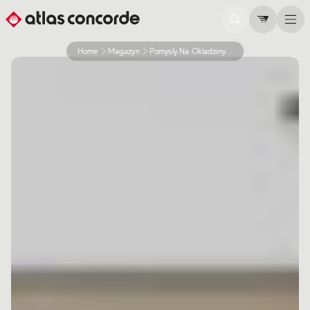
Home
Magazyn
Pomysly Na Okladziny Scian Zewnetrznych