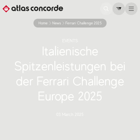
Home
News
Ferrari Challenge 2025
EVENTS
Italienische
Spitzenleistungen bei
der Ferrari Challenge
Europe 2025
03 March 2025