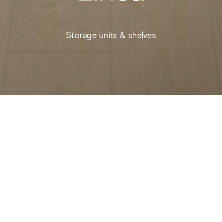
Storage units & shelves
Les étagères Linea associent des tôles d'acier pliées
et du grès cérame de 6 mm pour créer un design
minimaliste et fonctionnel. Avec leurs lignes simples et
épurées, elles s'intègrent discrètement dans les
intérieurs contemporains, alliant fonctionnalité et style.