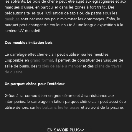
les solvants. Le bois de chêne peut être sujet aux égratignures et aux
marques d'usure, en particulier dans les zones à fort trafic. Des
précautions telles que l'utilisation de tapis ou de patins sous les
meubles
sont nécessaires pour minimiser les dommages. Enfin, le
parquet peut changer de couleur suite à une longue exposition à la
lumière UV du soleil.
Des meubles imitation bois
Le carrelage effet chêne clair peut s’utiliser sur les meubles.
Disponible en
grand format
, il permet de constituer des vasques de
salle de bains, des
tables de salle à manger
et des
plans de travail
de cuisine
.
Un parquet chêne pour l’extérieur
Grâce à sa composition en grès cérame et à sa résistance aux
intempéries, le carrelage imitation parquet chêne clair peut aussi être
utilisé dehors, sur
les balcons, les terrasses
et au bord de la piscine.
EN SAVOIR PLUS