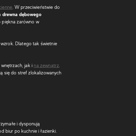
cienne
. W przeciwieństwie do
drewna dębowego
em
go piękna zarówno w
wzrok. Dlatego tak świetnie
nętrzach, jak i
na zewnątrz
.
ą się do stref zlokalizowanych
trzymałe i dysponują
biur po kuchnie i łazienki.