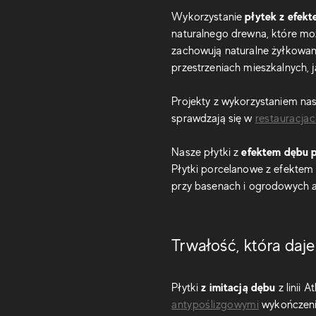
płytek z efek
Wykorzystanie
naturalnego drewna, które moż
zachowują naturalne żyłkowan
przestrzeniach mieszkalnych, j
Projekty z wykorzystaniem na
sprawdzają się w
restauracja
efektem dębu p
Nasze płytki z
Płytki porcelanowe z efektem 
przy basenach i ogrodowych a
Trwałość, która daj
z imitacją dębu
Płytki
z linii
antypoślizgowymi
wykończenia