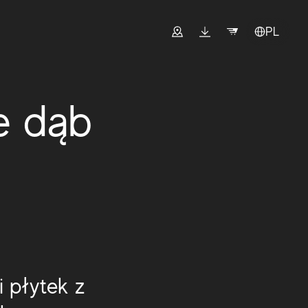
PL
e dąb
i płytek z