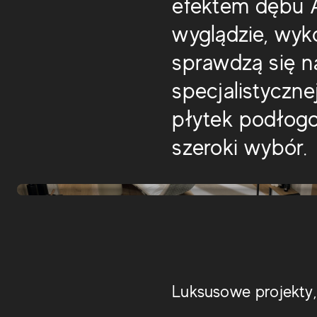
efektem dębu 
wyglądzie, wy
sprawdzą się n
specjalistyczne
płytek podłogo
szeroki wybór.
Entice
Etic
Luksusowe projekty,