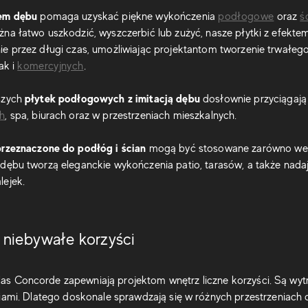
tem dębu
pomaga uzyskać piękne wykończenia
podłogowe
oraz
ś
na łatwo uszkodzić, wyszczerbić lub zużyć, nasze płytki z efekt
ie przez długi czas, umożliwiając projektantom tworzenie trwałe
ak i
komercyjnych
.
płytek podłogowych z imitacją dębu
szych
dosłownie przyciągają 
ch
, spa, biurach oraz w przestrzeniach mieszkalnych.
rzeznaczone do podłóg i ścian
mogą być stosowane zarówno we w
dębu tworzą eleganckie wykończenia patio, tarasów, a także nadaj
lejek.
e niebywałe korzyści
 Atlas Concorde zapewniają projektom wnętrz liczne korzyści. Są wy
mi. Dlatego doskonale sprawdzają się w różnych przestrzeniach od 