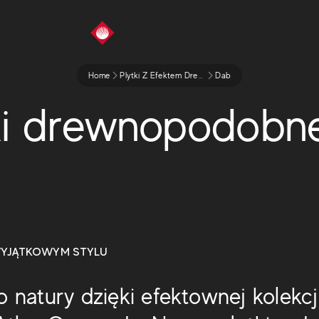
Home
Plytki Z Efektem Drewna
Dab
ki drewnopodobn
WYJĄTKOWYM STYLU
natury dzięki efektownej kolekcj