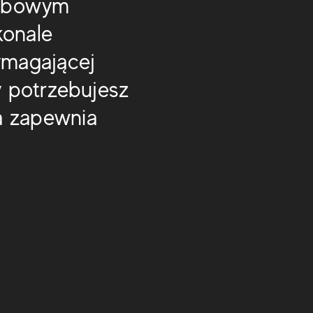
dębowym
konale
ymagającej
y potrzebujesz
a zapewnia