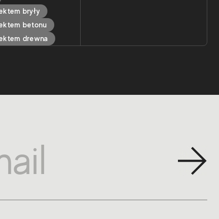
fektem bryły
fektem betonu
fektem drewna