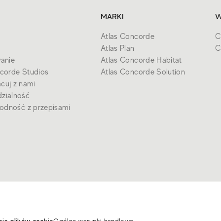
MARKI
W
Atlas Concorde
C
Atlas Plan
C
anie
Atlas Concorde Habitat
corde Studios
Atlas Concorde Solution
cuj z nami
zialność
godność z przepisami