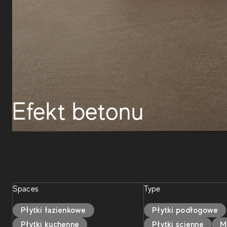
Efekt betonu
Spaces
Type
Płytki łazienkowe
Płytki podłogowe
Płytki kuchenne
Płytki ścienne
M