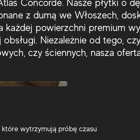
Atlas Concorde. Nasze płytki o 
konane z dumą we Włoszech, dos
a każdej powierzchni premium w
j obsługi. Niezależnie od tego, cz
wych, czy ściennych, nasza ofert
Exence
Heartwood
Etic Pro
 które wytrzymują próbę czasu