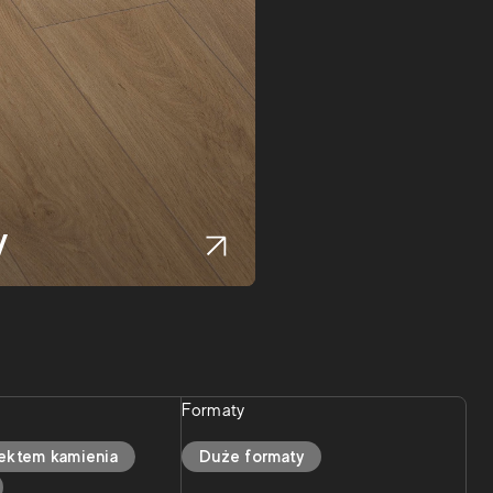
y
Formaty
fektem kamienia
Duże formaty