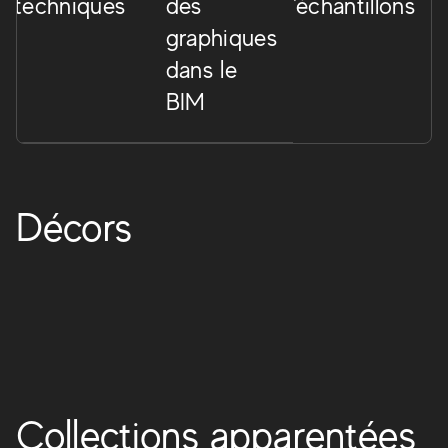
techniques
des
d'échantillons
graphiques
dans le
BIM
Boost Icor
Une collection élégante de carreaux de sol et de mur en
grès cérame et à effet Limestone, extrêmement réalistes et
naturels, qui rendent le produit facile à utiliser seul ou en
Décors
combinaison avec d'autres matériaux tels que le bois et le
ciment. Six teintes claires, modernes et élégantes
conviennent parfaitement à l'intérieur comme à l'extérieur.
BOOST ICOR
Collections apparentées