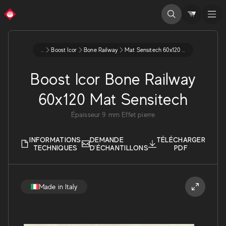
...
Boost Icor
Bone Railway
Mat Sensitech 60x120 9 Aybp
Boost Icor Bone Railway
60x120 Mat Sensitech
Épaisseur
9
mm
Effet pierre
INFORMATIONS
DEMANDE
TÉLÉCHARGER
TECHNIQUES
D'ÉCHANTILLONS
PDF
Made in Italy