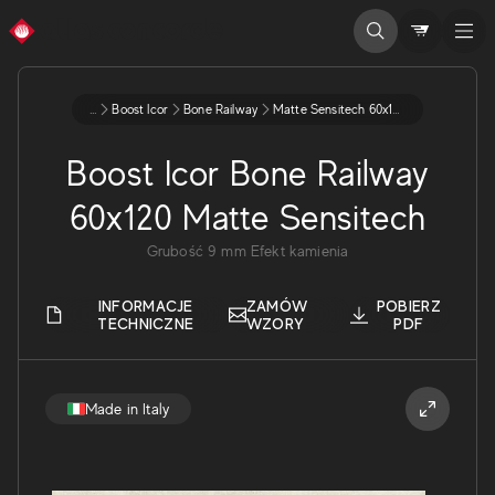
...
Boost Icor
Bone Railway
Matte Sensitech 60x120 9 Aybp
Boost Icor Bone Railway
60x120 Matte Sensitech
Grubość
9
mm
Efekt kamienia
INFORMACJE
ZAMÓW
POBIERZ
TECHNICZNE
WZORY
PDF
Made in Italy