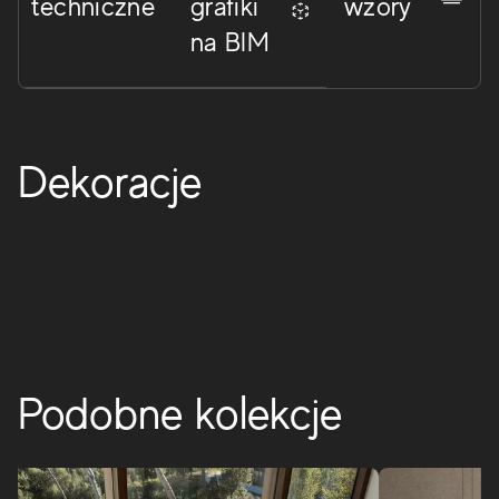
techniczne
grafiki
wzory
Boost Icor
na BIM
Elegancka kolekcja gresu porcelanowego i płytek
ściennych i podłogowych z efektem wapienia, które są
niezwykle realistyczne i naturalne, dzięki czemu produkt
jest łatwy w użyciu zarówno samodzielnie, jak i w
połączeniu z innymi materiałami, takimi jak drewno i
Dekoracje
cement. Sześć jasnych, nowoczesnych i eleganckich
odcieni doskonale nadaje się zarówno do wnętrz, jak i na
zewnątrz.
BOOST ICOR
Podobne kolekcje