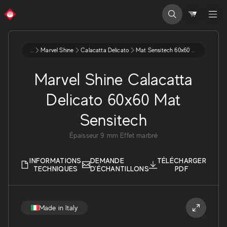
...
Marvel Shine
Calacatta Delicato
Mat Sensitech 60x60 9 A4qo
Marvel Shine Calacatta
Delicato 60x60 Mat
Sensitech
Épaisseur
9
mm
Effet marbré
INFORMATIONS
DEMANDE
TÉLÉCHARGER
TECHNIQUES
D'ÉCHANTILLONS
PDF
Made in Italy