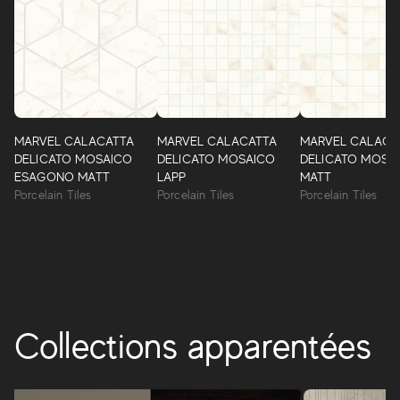
Marvel Shine
Marvel Shine élargit la gamme des surfaces à grès cérame
effet marbre Atlas Concorde avec de nouvelles
inspirations : quatre précieux marbres blancs sélectionnés
MARVEL CALACATTA
MARVEL CALACATTA
MARVEL CALACA
directement dans la tradition monumentale italienne et
DELICATO MOSAICO
DELICATO MOSAICO
DELICATO MOSA
reproduits avec une précision extrême et un réalisme
ESAGONO MATT
LAPP
MATT
surprenant.
Porcelain Tiles
Porcelain Tiles
Porcelain Tiles
MARVEL SHINE
Collections apparentées