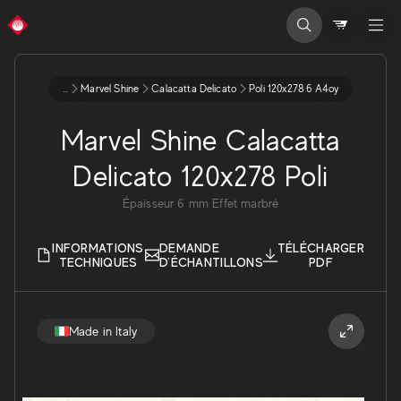
...
Marvel Shine
Calacatta Delicato
Poli 120x278 6 A4oy
Marvel Shine Calacatta
Delicato 120x278 Poli
Épaisseur
6
mm
Effet marbré
INFORMATIONS
DEMANDE
TÉLÉCHARGER
TECHNIQUES
D'ÉCHANTILLONS
PDF
Made in Italy