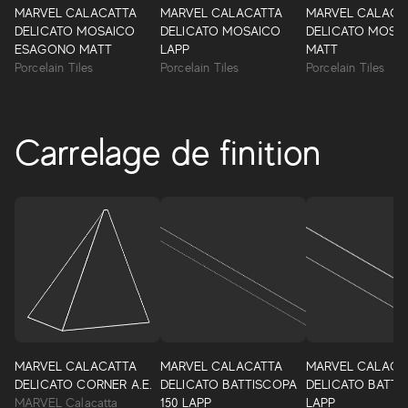
MARVEL CALACATTA
MARVEL CALACATTA
MARVEL CALACA
DELICATO MOSAICO
DELICATO MOSAICO
DELICATO MOSA
ESAGONO MATT
LAPP
MATT
Porcelain Tiles
Porcelain Tiles
Porcelain Tiles
Carrelage de finition
Marvel Shine
Marvel Shine élargit la gamme des surfaces à grès cérame
MARVEL CALACATTA
MARVEL CALACATTA
MARVEL CALACA
effet marbre Atlas Concorde avec de nouvelles
DELICATO CORNER A.E.
DELICATO BATTISCOPA
DELICATO BATTI
inspirations : quatre précieux marbres blancs sélectionnés
MARVEL Calacatta
150 LAPP
LAPP