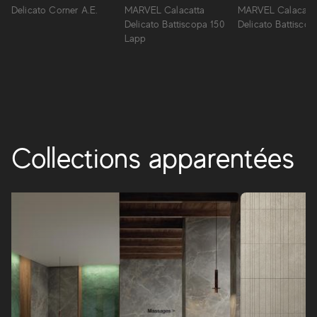
directement dans la tradition monumentale italienne et
Delicato Corner A.E.
MARVEL Calacatta
MARVEL Calacatt
reproduits avec une précision extrême et un réalisme
Delicato Battiscopa 150
Delicato Battisco
surprenant.
Lapp
MARVEL SHINE
Collections apparentées