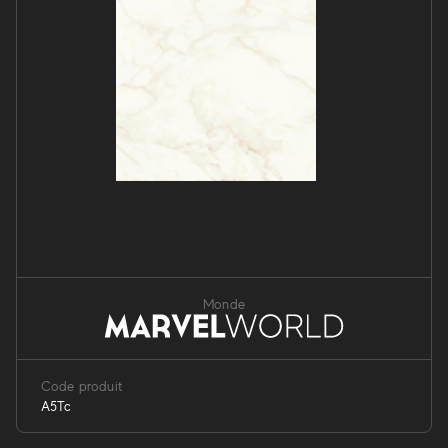
Monde
Code produit
A5Tc