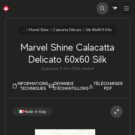
...
Marvel Shine
Calacatta Delicato
Silk 60x60 9 A5tc
Marvel Shine Calacatta
Delicato 60x60 Silk
Épaisseur
9
mm
Effet marbré
INFORMATIONS
DEMANDE
TÉLÉCHARGER
TECHNIQUES
D'ÉCHANTILLONS
PDF
Made in Italy