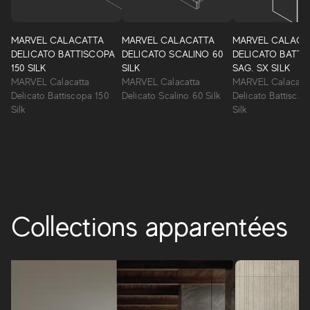
Marvel Shine
Marvel Shine élargit la gamme des surfaces à grès cérame
MARVEL CALACATTA
MARVEL CALACATTA
MARVEL CALACA
effet marbre Atlas Concorde avec de nouvelles
DELICATO BATTISCOPA
DELICATO SCALINO 60
DELICATO BATTIS
inspirations : quatre précieux marbres blancs sélectionnés
150 SILK
SILK
SAG. SX SILK
directement dans la tradition monumentale italienne et
MARVEL Calacatta
MARVEL Calacatta
MARVEL Calacatt
reproduits avec une précision extrême et un réalisme
Delicato Battiscopa 150
Delicato Scalino 60 Silk
Delicato Battisc. S
surprenant.
Silk
Silk
MARVEL SHINE
Collections apparentées