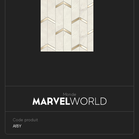
Monde
Code produit
Af8Y