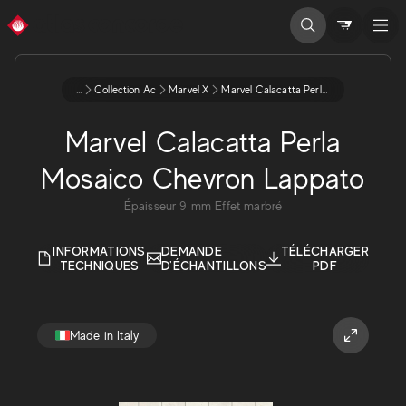
...
Collection Ac
Marvel X
Marvel Calacatta Perla Mosaico Chevron Lappato
Marvel Calacatta Perla
Mosaico Chevron Lappato
Épaisseur
9
mm
Effet marbré
INFORMATIONS
DEMANDE
TÉLÉCHARGER
TECHNIQUES
D'ÉCHANTILLONS
PDF
Made in Italy