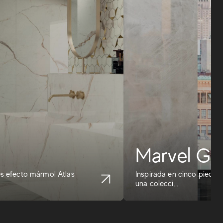
Marvel Ga
es efecto mármol Atlas
Inspirada en cinco piedras
una colecci...