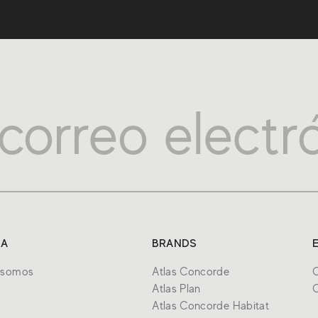
SA
BRANDS
 somos
Atlas Concorde
C
Atlas Plan
C
Atlas Concorde Habitat