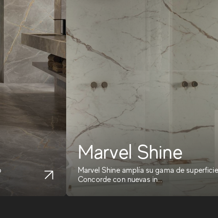
Marvel Shine
o
Marvel Shine amplía su gama de superfici
Concorde con nuevas in...