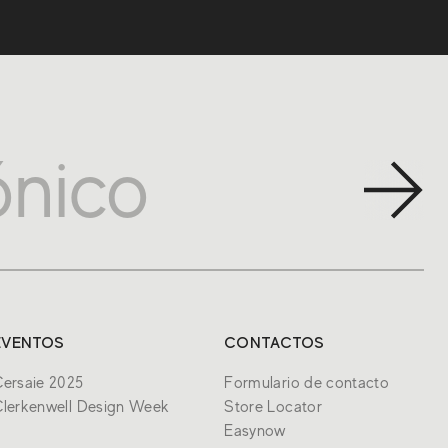
EVENTOS
CONTACTOS
ersaie 2025
Formulario de contacto
lerkenwell Design Week
Store Locator
Easynow