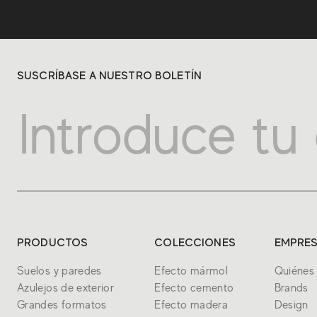
SUSCRÍBASE A NUESTRO BOLETÍN
PRODUCTOS
COLECCIONES
EMPRE
Suelos y paredes
Efecto mármol
Quiénes
Azulejos de exterior
Efecto cemento
Brands
Grandes formatos
Efecto madera
Design