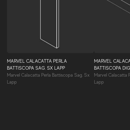
MARVEL CALACATTA PERLA
MARVEL CALACA
BATTISCOPA SAG. SX LAPP
BATTISCOPA DIG.
Marvel Calacatta Perla Battiscopa Sag. Sx
Marvel Calacatta P
Lapp
Lapp