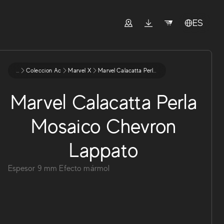
ES
...
Coleccion Ac
Marvel X
Marvel Calacatta Perla Mosaico Chevron Lappato
Marvel Calacatta Perla
Mosaico Chevron
Lappato
Espesor
9
mm
Efecto mármol