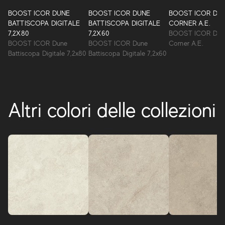
BOOST ICOR DUNE
BOOST ICOR DUNE
BOOST ICOR DU
BATTISCOPA DIGITALE
BATTISCOPA DIGITALE
CORNER A.E.
7,2X80
7,2X60
BOOST ICOR Dun
BOOST ICOR Dune
BOOST ICOR Dune
Corner A.E.
Battiscopa Digitale 7,2x80
Battiscopa Digitale 7,2x60
Altri colori delle collezioni