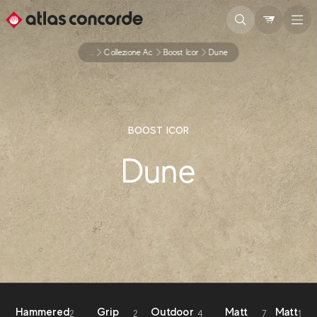
...
Collezione Ac
Boost Icor
Dune
BOOST ICOR
Dune
Hammered
Grip
Outdoor
Matt
Matt
2
2
4
7
1