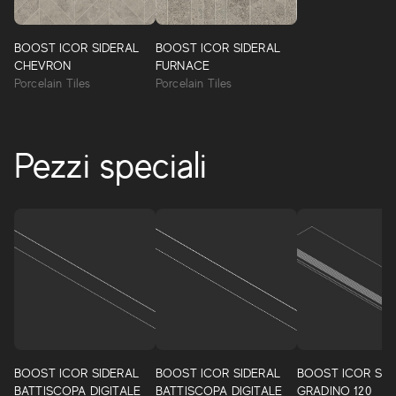
BOOST ICOR SIDERAL
BOOST ICOR SIDERAL
CHEVRON
FURNACE
Porcelain Tiles
Porcelain Tiles
Pezzi speciali
Boost Icor
Una elegante collezione di gres porcellanato e rivestimenti
effetto pietra Limestone estremamente realistica e
naturale, che rende il prodotto di facile utilizzo sia
BOOST ICOR SIDERAL
BOOST ICOR SIDERAL
BOOST ICOR SID
indipendente, che in abbinamento ad altri materiale come
BATTISCOPA DIGITALE
BATTISCOPA DIGITALE
GRADINO 120