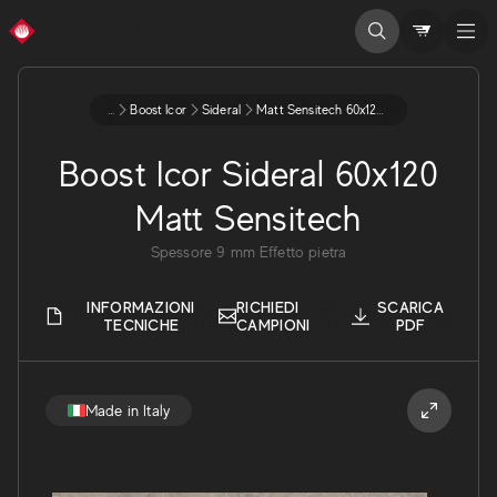
...
Boost Icor
Sideral
Matt Sensitech 60x120 9 Ax6d
Boost Icor Sideral 60x120
Matt Sensitech
Spessore
9
mm
Effetto pietra
INFORMAZIONI
RICHIEDI
SCARICA
TECNICHE
CAMPIONI
PDF
Made in Italy