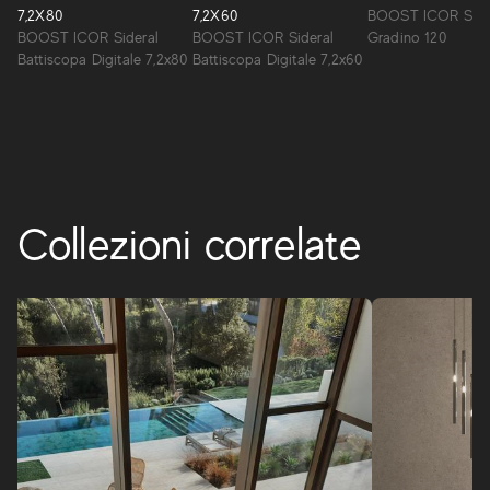
legni e cementi. Sei tonalità chiare, moderne ed eleganti si
7,2X80
7,2X60
BOOST ICOR Side
adattano perfettamente sia ad ambienti indoor che in
BOOST ICOR Sideral
BOOST ICOR Sideral
Gradino 120
outdoor.
Battiscopa Digitale 7,2x80
Battiscopa Digitale 7,2x60
BOOST ICOR
Collezioni correlate