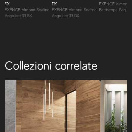
contemporanea, la collezione Exence crea un’atmosfera
SX
DX
EXENCE Almond
naturale, accogliente e ricercata, dedicata a progetti di
EXENCE Almond Scalino
EXENCE Almond Scalino
Battiscopa Sag.SX
interni d’ispirazione metropolitana.
Angolare 33 SX
Angolare 33 DX
EXENCE
Collezioni correlate