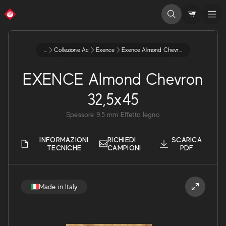
...
Collezione Ac
Exence
Exence Almond Chevron 325x45
EXENCE Almond Chevron
32,5x45
Spessore
9.5
mm
Effetto legno
INFORMAZIONI
RICHIEDI
SCARICA
TECNICHE
CAMPIONI
PDF
Made in Italy