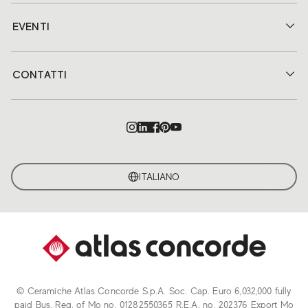
EVENTI
CONTATTI
ITALIANO
© Ceramiche Atlas Concorde S.p.A. Soc. Cap. Euro 6,032,000 fully
paid Bus. Reg. of Mo no. 01282550365 R.E.A. no. 202376 Export Mo