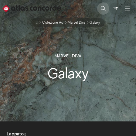
...
Collezione Ac
Marvel Diva
Galaxy
MARVEL DIVA
Galaxy
Lappato
3