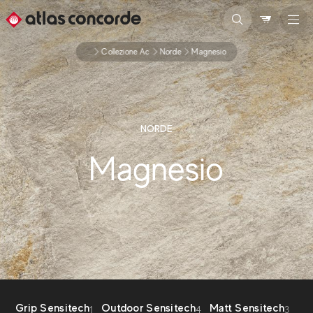
...
Collezione Ac
Norde
Magnesio
NORDE
Magnesio
Grip Sensitech
Outdoor Sensitech
Matt Sensitech
1
4
3