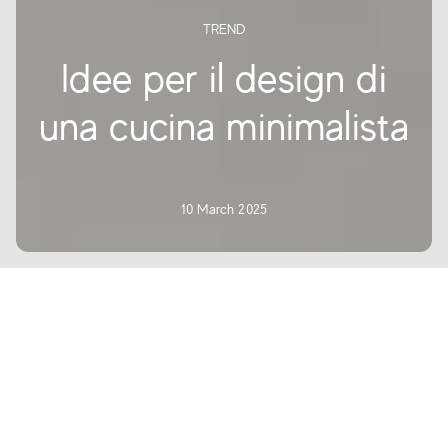
TREND
Idee per il design di
una cucina minimalista
10 March 2025
La progettazione di una cucina, che si tratti di uno spazio piccolo o
grande, richiede diverse considerazioni, tra le quali i modi più efficaci
per garantire che il risultato sia snello, privo di ingombri e
visivamente accattivante. Il design minimalista della cucina è una
soluzione che non passa mai di moda, in cui i materiali sono scelti a