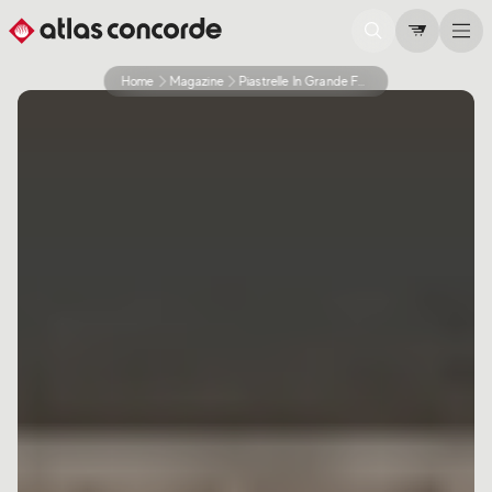
Home
Magazine
Piastrelle In Grande Formato Per La Casa Vantaggi E Consigli