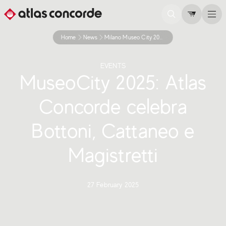
Home
News
Milano Museo City 2025
EVENTS
MuseoCity 2025: Atlas
Concorde celebra
Bottoni, Cattaneo e
Magistretti
27 February 2025