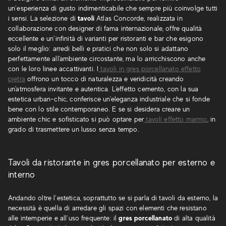
un’esperienza di gusto indimenticabile che sempre più coinvolge tutti
i sensi. La selezione di
tavoli
Atlas Concorde, realizzata in
collaborazione con designer di fama internazionale, offre qualità
eccellente e un’infinità di varianti per ristoranti e bar che esigono
solo il meglio: arredi belli e pratici che non solo si adattano
perfettamente all'ambiente circostante, ma lo arricchiscono anche
con le loro linee accattivanti. I
tavoli in gres porcellanato effetto
pietra
offrono un tocco di naturalezza e veridicità creando
un'atmosfera invitante e autentica. L'effetto cemento, con la sua
estetica urban-chic, conferisce un'eleganza industriale che si fonde
bene con lo stile contemporaneo. E se si desidera creare un
ambiente chic e sofisticato si può optare per
tavoli effetto marmo
, in
grado di trasmettere un lusso senza tempo.
Tavoli da ristorante in gres porcellanato per esterno e
interno
Andando oltre l’estetica, soprattutto se si parla di tavoli da esterno, la
necessità è quella di arredare gli spazi con elementi che resistano
alle intemperie e all’uso frequente: il
gres porcellanato
di alta qualità