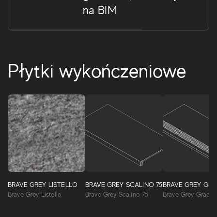
na BIM
Płytki wykończeniowe
Brave
Kompleksowy projekt porcelanowych płytek
BRAVE GREY LISTELLO
BRAVE GREY SCALINO 75
BRAVE GREY GRA
podłogowych i płytek ściennych Whitebody reinterpretuje
Brave Grey Listello
Brave Grey Scalino 75
Brave Grey Gradin
estetykę rzadkich kamieni naturalnych o wiecznym pięknie.
Odważna powierzchnia, bogata w naturalne detale, nadaje