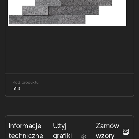
Kod produktu
a1f3
Informacje
Użyj
Zamów
techniczne
grafiki
wzory