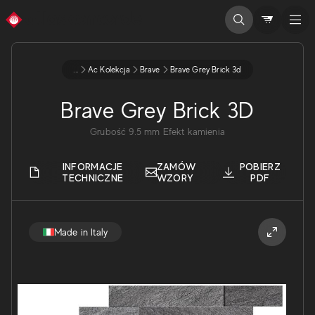
...
Ac Kolekcja
Brave
Brave Grey Brick 3d
Brave Grey Brick 3D
Grubość
9.5
mm
Efekt kamienia
INFORMACJE
ZAMÓW
POBIERZ
TECHNICZNE
WZORY
PDF
Made in Italy