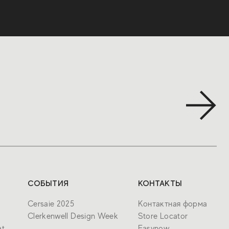
СОБЫТИЯ
КОНТАКТЫ
Cersaie 2025
Контактная форма
Clerkenwell Design Week
Store Locator
at
Easynow