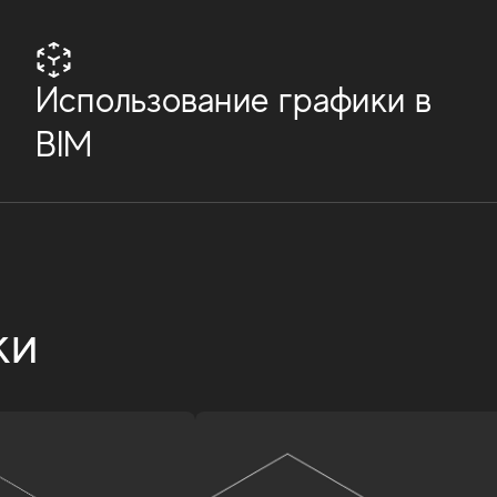
Использование графики в
BIM
ки