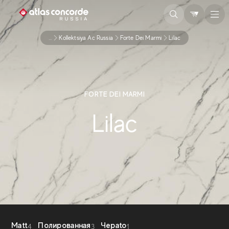
...
Kollektsiya Ac Russia
Forte Dei Marmi
Lilac
FORTE DEI MARMI
Lilac
Matt
Полированная
Чepato
4
3
1