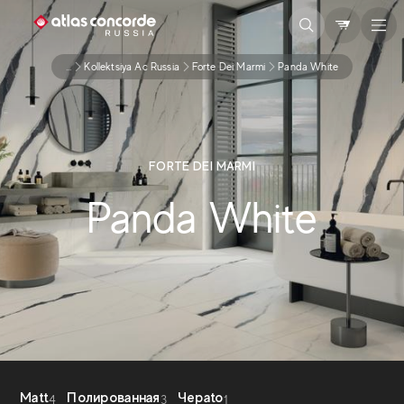
...
Kollektsiya Ac Russia
Forte Dei Marmi
Panda White
FORTE DEI MARMI
Panda White
Matt
Полированная
Чepato
4
3
1