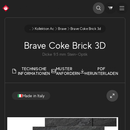
...
Kollektion Ac
Brave
Brave Coke Brick 3d
Brave Coke Brick 3D
Dicke
9.5
mm
Stein-Optik
TECHNISCHE
MUSTER
PDF
INFORMATIONEN
ANFORDERN
HERUNTERLADEN
Made in Italy