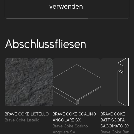
verwenden
Abschlussfliesen
Brave
Ein umfassendes Projekt von Bodenbelägen aus
Feinsteinzeug und weisccherbigen Wandbelägen bilden
BRAVE COKE LISTELLO
BRAVE COKE SCALINO
BRAVE COKE
die naturgetreue Optik von seltenen Natursteinen in ihrer
Brave Coke Listello
ANGOLARE SX
BATTISCOPA
unveränderlichen Schönheit nach. Eine markante
Brave Coke Scalino
SAGOMATO DX
Oberfläche, reich an natürlichen Details, gestalte stilvolle
Angolare SX
Brave Coke Battis