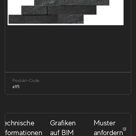
Produkt-Code
a1f5
Technische
Grafiken
Muster
Informationen
auf BIM
anfordern