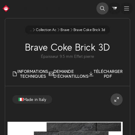
...
Collection Ac
Brave
Brave Coke Brick 3d
Brave Coke Brick 3D
Épaisseur
9.5
mm
Effet pierre
INFORMATIONS
DEMANDE
TÉLÉCHARGER
TECHNIQUES
D'ÉCHANTILLONS
PDF
Made in Italy