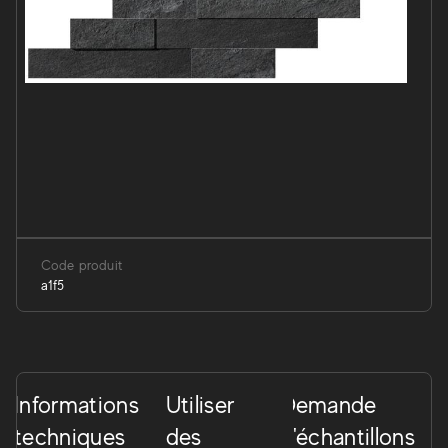
Code produit
a1f5
Informations
Utiliser
Demande
techniques
des
d'échantillons