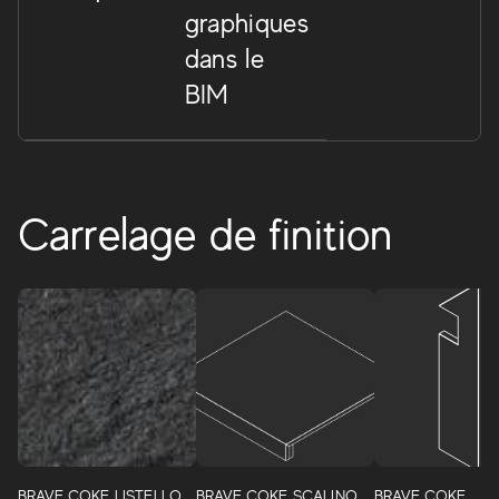
graphiques
dans le
BIM
Carrelage de finition
Brave
Un projet complet de sols en grès cérame et de
BRAVE COKE LISTELLO
BRAVE COKE SCALINO
BRAVE COKE