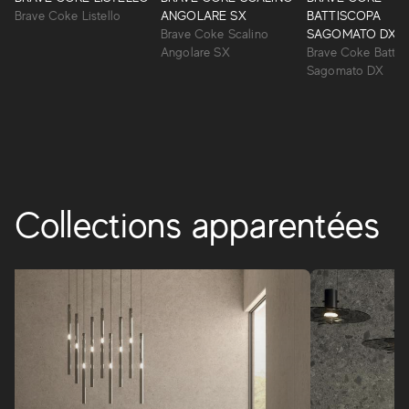
revêtements en pâte blanche interprète l’esthétique de
Brave Coke Listello
ANGOLARE SX
BATTISCOPA
rares pierres naturelles d’une beauté inaltérable. Une
Brave Coke Scalino
SAGOMATO DX
surface incisive, riche en détails naturels, personnalise les
Angolare SX
Brave Coke Battis
espaces dans un style essentiel.
Sagomato DX
BRAVE
Collections apparentées