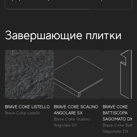
Завершающие плитки
Brave
Комплексный проект облицовки, состоящий из
апольного керамогранита и настенной плитки из белой
BRAVE COKE LISTELLO
BRAVE COKE SCALINO
BRAVE COKE
глины, воспроизводит красивый вид редких природных
Brave Coke Listello
ANGOLARE SX
BATTISCOPA
камней. Крепкая, богатая деталями поверхность
Brave Coke Scalino
SAGOMATO DX
эффектно дополняет дизайн лаконичных по стилю
Angolare SX
Brave Coke Battis
пространств.
Sagomato DX
BRAVE