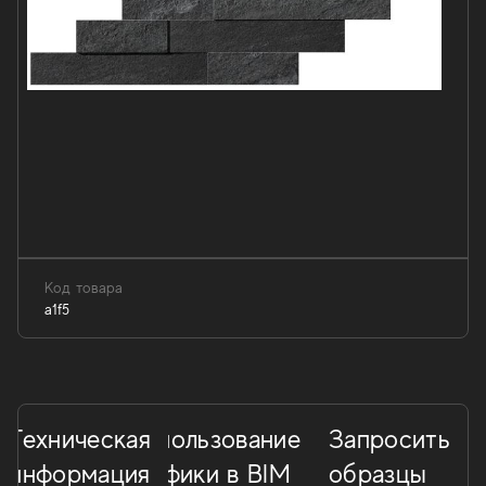
Код товара
a1f5
Техническая
Использование
Запросить
информация
графики в BIM
образцы