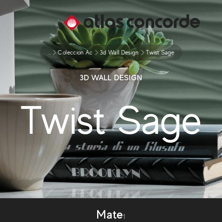
...
Coleccion Ac
3d Wall Design
Twist Sage
3D WALL DESIGN
Twist Sage
Mate
1