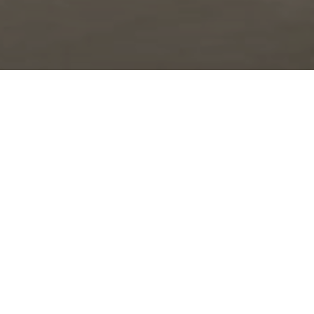
Relajación sin
compromisos
Soluciones de dormitorio realizadas con las mejores
superficies Atlas Concorde, habitaciones con
diferentes inspiraciones que responden a las
exigencias de estilo y confort propias de este
ambiente.