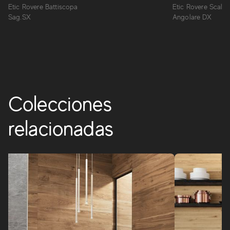
caracterizadas por una estética refinada, sin sacrificar la
Etic Rovere Battiscopa
Etic Rovere Scalin
durabilidad y el confort del gres porcelánico.
Sag.SX
Angolare DX
ETIC
Colecciones
relacionadas