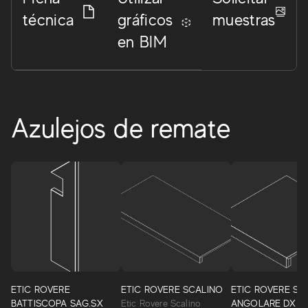
técnica
gráficos
muestras
en BIM
Azulejos de remate
Etic
Etic permite diseñar ambientes con un estilo único, en
perfecto equilibrio entre naturalidad y resistencia. Una
ETIC ROVERE
ETIC ROVERE SCALINO
ETIC ROVERE SC
cuidadosa selección de siete maderas preciosas, todas
BATTISCOPA SAG.SX
Etic Rovere Scalino
ANGOLARE DX