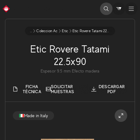
...
Coleccion Ac
Etic
Etic Rovere Tatami 225x90
Etic Rovere Tatami
22.5x90
Espesor
9.5
mm
Efecto madera
FICHA
SOLICITAR
DESCARGAR
TÉCNICA
MUESTRAS
PDF
Made in Italy