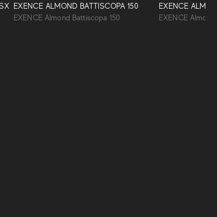
.SX
EXENCE ALMOND BATTISCOPA 150
EXENCE ALMON
EXENCE Almond Battiscopa 150
EXENCE Almond E