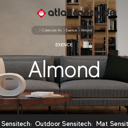
...
Coleccion Ac
Exence
Almond
EXENCE
Almond
 Sensitech
Outdoor Sensitech
Mat Sensi
1
1