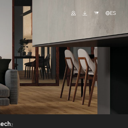
ES
tech
2