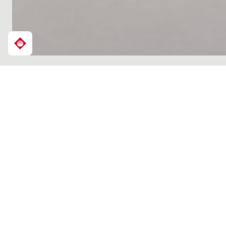
Diseño, innovación 
Atlas Concorde conf
26 de septiembre
e
de la marca a travé
El concepto «
One S