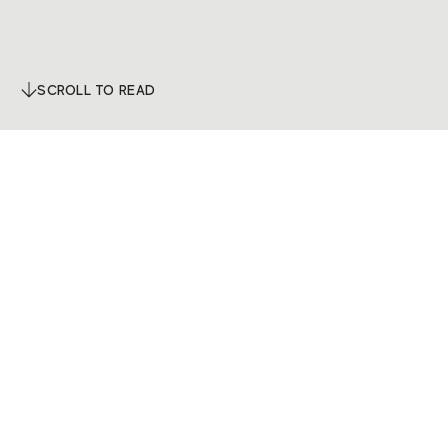
SCROLL TO READ
se celebrará del
22 al
arrar la evolución
tica y prestaciones.
 una experiencia