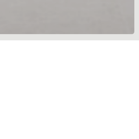
y visión proyectual en primer plano
irma su participación en
Cersaie 2025
, que 
n
BolognaFiere
, con un stand diseñado para n
s de superficies cerámicas que combinan esté
pace
» guía el diseño del espacio expositivo: