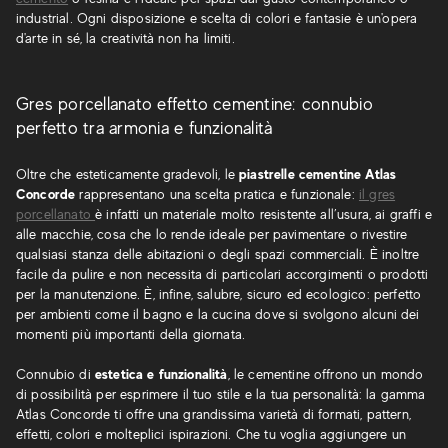
industrial. Ogni disposizione e scelta di colori e fantasie è un'opera
d'arte in sé, la creatività non ha limiti.
Gres porcellanato effetto cementine: connubio
perfetto tra armonia e funzionalità
Oltre che esteticamente gradevoli, le
piastrelle cementine Atlas
Concorde
rappresentano una scelta pratica e funzionale:
il gres
porcellanato
è infatti un materiale molto resistente all’usura, ai graffi e
alle macchie, cosa che lo rende ideale per pavimentare o rivestire
qualsiasi stanza delle abitazioni o degli spazi commerciali. È inoltre
facile da pulire e non necessita di particolari accorgimenti o prodotti
per la manutenzione. È, infine, salubre, sicuro ed ecologico: perfetto
per ambienti come il bagno e la cucina dove si svolgono alcuni dei
momenti più importanti della giornata.
Connubio di
estetica e funzionalità
, le cementine offrono un mondo
di possibilità per esprimere il tuo stile e la tua personalità: la gamma
Atlas Concorde ti offre una grandissima varietà di formati, pattern,
effetti, colori e molteplici ispirazioni. Che tu voglia aggiungere un