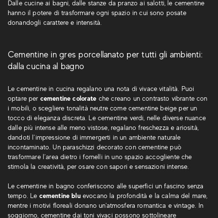
Dalle cucine ai bagni, dalle stanze da pranzo ai salotti, le cementine
hanno il potere di trasformare ogni spazio in cui sono posate
donandogli carattere e intensità.
Cementine in gres porcellanato per tutti gli ambienti:
dalla cucina al bagno
Le cementine in cucina regalano una nota di vivace vitalità. Puoi
optare per
cementine colorate
che creano un contrasto vibrante con
i mobili, o scegliere tonalità neutre come cementine beige per un
tocco di eleganza discreta. Le cementine verdi, nelle diverse nuance
dalle più intense alle meno vistose, regalano freschezza e ariosità,
dandoti l’impressione di immergerti in un ambiente naturale
incontaminato. Un paraschizzi decorato con cementine può
trasformare l’area dietro i fornelli in uno spazio accogliente che
stimola la creatività, per osare con sapori e sensazioni intense.
Le cementine in bagno conferiscono alle superfici un fascino senza
tempo. Le
cementine blu
evocano la profondità e la calma del mare,
mentre i motivi floreali donano un'atmosfera romantica e vintage. In
soggiorno, cementine dai toni vivaci possono sottolineare