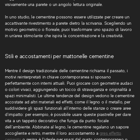
visivamente una parete o un angolo lettura originale.
In uno studio, le cementine possono essere utilizzate per creare un
accattivante rivestimento a parete dietro la scrivania. Scegliendo un
motivo geometrico o floreale, puoi trasformare uno spazio di lavoro
in un'area stimolante che ispira la concentrazione e la creatività.
Stili e accostamenti per mattonelle cementine
Mentre il design tradizionale delle cementine richiama il passato, i
motivi reinterpretati in chiave contemporanea si sposano
perfettamente con interni attuali. Puoi giocare con geometrie audaci
o colori vivaci, aggiungendo un tocco di stravaganza e originalità a
spazi minimalisti. Le ultime tendenze del design vedono le cementine
accostate ad altri materiali ed effetti, come il legno o il metallo, per
suddividere gli spazi funzionali all’interno delle stanze o creare aree
d’impatto: per esempio, è possibile usare queste piastrelle per dare
vita a un tappeto decorativo che funga da punto focale
dell’ambiente. Abbinate al legno, le cementine regalano un sapore
accogliente e retro, mentre il loro accostamento a
gres effetto
cemento
o resina è l’ideale per spazi dal gusto contemporaneo o