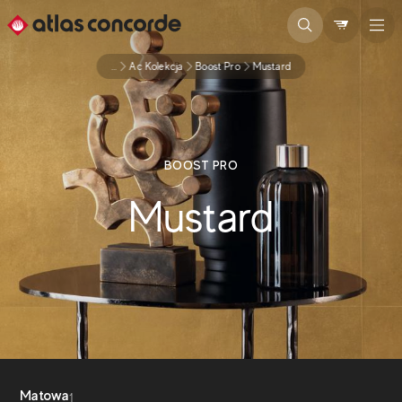
...
Ac Kolekcja
Boost Pro
Mustard
BOOST PRO
Mustard
Matowa
1