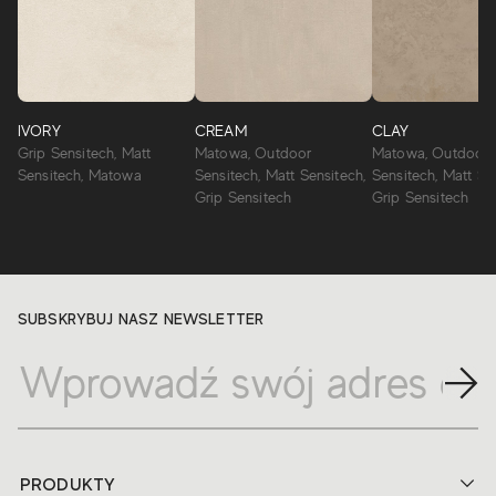
IVORY
CREAM
CLAY
Grip Sensitech, Matt
Matowa, Outdoor
Matowa, Outdoor
Sensitech, Matowa
Sensitech, Matt Sensitech,
Sensitech, Matt Se
Grip Sensitech
Grip Sensitech
SUBSKRYBUJ NASZ NEWSLETTER
PRODUKTY