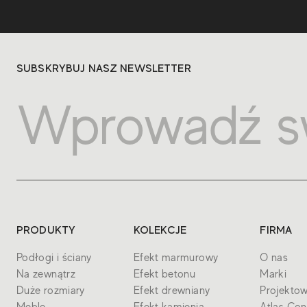
SUBSKRYBUJ NASZ NEWSLETTER
PRODUKTY
KOLEKCJE
FIRMA
Podłogi i ściany
Efekt marmurowy
O nas
Na zewnątrz
Efekt betonu
Marki
Duże rozmiary
Efekt drewniany
Projektow