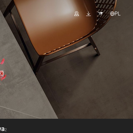
PL
wa
2