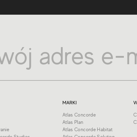
MARKI
W
Atlas Concorde
C
Atlas Plan
C
anie
Atlas Concorde Habitat