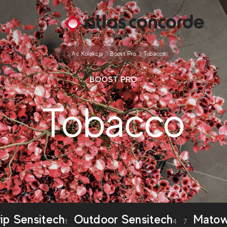
...
Ac Kolekcja
Boost Pro
Tobacco
BOOST PRO
Tobacco
ip Sensitech
Outdoor Sensitech
Mato
1
4
7