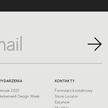
YDARZENIA
KONTAKTY
ersaie 2025
Formularz kontaktowy
lerkenwell Design Week
Store Locator
Easynow