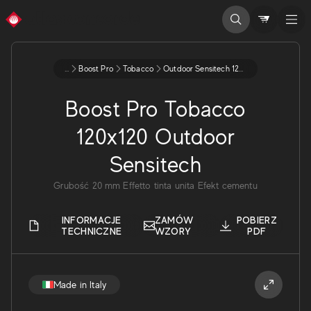
...
Boost Pro
Tobacco
Outdoor Sensitech 120x120 20 A3dh
Boost Pro Tobacco
120x120 Outdoor
Sensitech
Grubość
20
mm
Effetto tinta unita
Efekt cementu
INFORMACJE
ZAMÓW
POBIERZ
TECHNICZNE
WZORY
PDF
Made in Italy