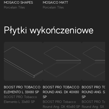
MOSAICO SHAPES
MOSAICO MATT
Porcelain Tiles
Porcelain Tiles
Płytki wykończeniowe
Boost Pro
BOOST PRO TOBACCO
BOOST PRO TOBACCO
BOOST PRO TO
Ciepłe odcienie dla niesamowitego wyglądu betonu.
ELEMENTO L 33X80 SP
ROUND ANG. DX 40X80
ROUND ANG. SX 
Boost Pro zwiększa potencjał ekspresji w projektowaniu
BOOST PRO Tobacco
SP
SP
wnętrz i przestrzeni zewnętrznych. Przykurzone akcenty
Elemento L 33x80 SP
BOOST PRO Tobacco
BOOST PRO Toba
kolorystyczne ściany umożliwiają tworzenie kreatywnych
Round Ang. DX 40x80 SP
Round Ang. SX 40
kombinacji o silnej osobowości.