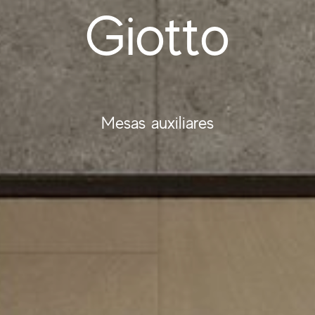
Giotto
Mesas auxiliares