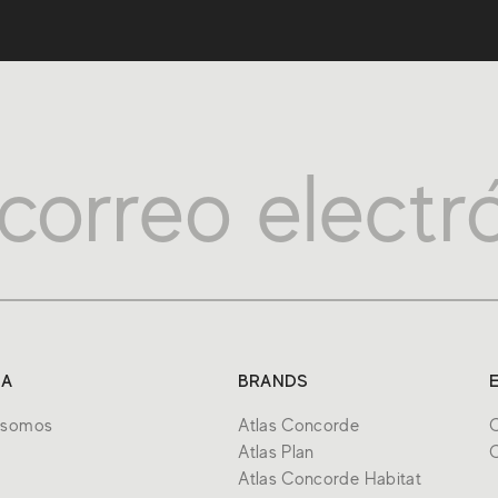
SA
BRANDS
 somos
Atlas Concorde
C
Atlas Plan
C
Atlas Concorde Habitat