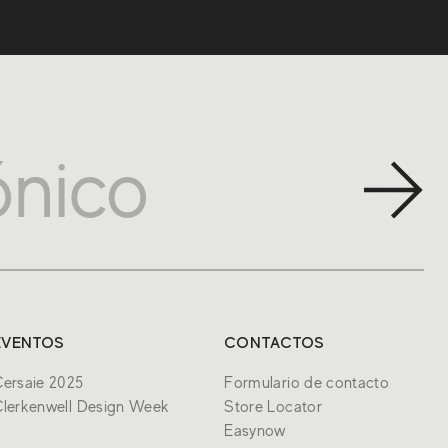
EVENTOS
CONTACTOS
ersaie 2025
Formulario de contacto
lerkenwell Design Week
Store Locator
Easynow