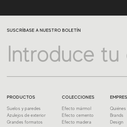
SUSCRÍBASE A NUESTRO BOLETÍN
PRODUCTOS
COLECCIONES
EMPRE
Suelos y paredes
Efecto mármol
Quiénes
Azulejos de exterior
Efecto cemento
Brands
Grandes formatos
Efecto madera
Design