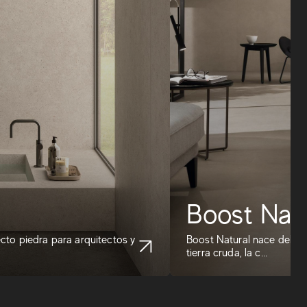
Boost Natu
ecto piedra para arquitectos y
Boost Natural nace del e
tierra cruda, la c...