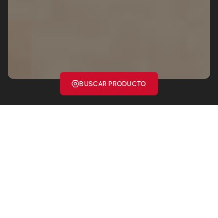
BUSCAR PRODUCTO
Colección Boost
Natural
Boost Natural nace del encuentro entre un elemento antiguo como la
tierra cruda, la creatividad de un arquitecto italiano y la tecnología